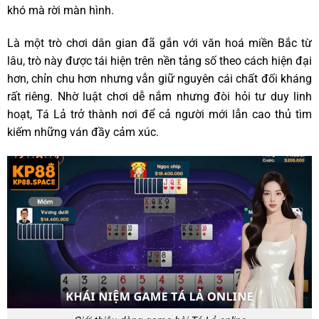
khó mà rời màn hình.
Là một trò chơi dân gian đã gắn với văn hoá miền Bắc từ
lâu, trò này được tái hiện trên nền tảng số theo cách hiện đại
hơn, chỉn chu hơn nhưng vẫn giữ nguyên cái chất đối kháng
rất riêng. Nhờ luật chơi dễ nắm nhưng đòi hỏi tư duy linh
hoạt, Tá Lả trở thành nơi để cả người mới lẫn cao thủ tìm
kiếm những ván đầy cảm xúc.