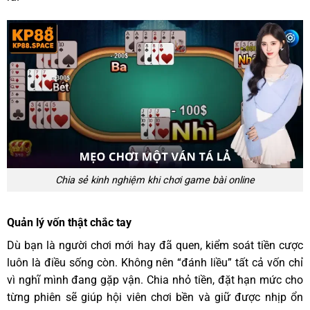
Chia sẻ kinh nghiệm khi chơi game bài online
Quản lý vốn thật chắc tay
Dù bạn là người chơi mới hay đã quen, kiểm soát tiền cược
luôn là điều sống còn. Không nên “đánh liều” tất cả vốn chỉ
vì nghĩ mình đang gặp vận. Chia nhỏ tiền, đặt hạn mức cho
từng phiên sẽ giúp hội viên chơi bền và giữ được nhịp ổn