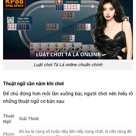
Luật chơi Tá Lả online chuẩn chỉnh
Thuật ngữ cần nắm khi chơi
Để chủ động hơn mỗi lần xuống bài, người chơi nên hiểu rõ
những thuật ngữ cơ bản sau:
Thuật
Giải Thích
Ngữ
Bộ ba lá cùng số hoặc dãy liên tiếp cùng chất, là nền tảng để
Phỏm