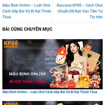
Mậu Binh Online – Luật Chơi
Baccarat KP88 – Cách Chơi
Cách Xếp Bài Và Bí Kíp Thoát
Chuẩn Để Bạn Vào Tiền Tự
Thua
Tin Hơn
BÀI CÙNG CHUYÊN MỤC
Mậu Binh Online – Luật Chơi Cách Xếp Bài Và Bí Kíp Thoát Thua