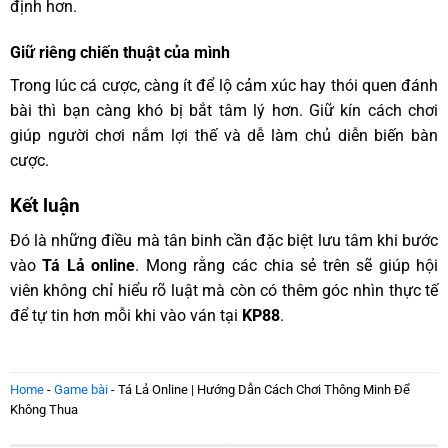
định hơn.
Giữ riêng chiến thuật của mình
Trong lúc cá cược, càng ít để lộ cảm xúc hay thói quen đánh
bài thì bạn càng khó bị bắt tâm lý hơn. Giữ kín cách chơi
giúp người chơi nắm lợi thế và dễ làm chủ diễn biến bàn
cược.
Kết luận
Đó là những điều mà tân binh cần đặc biệt lưu tâm khi bước
vào
Tá Lả online
. Mong rằng các chia sẻ trên sẽ giúp hội
viên không chỉ hiểu rõ luật mà còn có thêm góc nhìn thực tế
để tự tin hơn mỗi khi vào ván tại
KP88
.
Home
-
Game bài
-
Tá Lả Online | Hướng Dẫn Cách Chơi Thông Minh Để
Không Thua