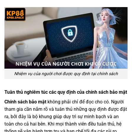
Nhiệm vụ của người chơi được quy định tại chính sách
Tuân thủ nghiêm túc các quy định của chính sách bảo mật
Chính sách bảo mật
không phải chỉ để đọc cho có. Người
tham gia cần nắm rõ và tuân thủ những quy định được đặt
ra, bởi đây là bộ khung giúp duy trì sự minh bạch và an
toàn cho cả hai bên. Khi mọi thành viên đều tuân thủ, hệ
thống sẽ vận hành trơn tru và hạn chế tối đa các rủi ro