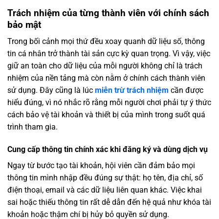
Trách nhiệm của từng thành viên với chính sách
bảo mật
Trong bối cảnh mọi thứ đều xoay quanh dữ liệu số, thông
tin cá nhân trở thành tài sản cực kỳ quan trọng. Vì vậy, việc
giữ an toàn cho dữ liệu của mỗi người không chỉ là trách
nhiệm của nền tảng mà còn nằm ở chính cách thành viên
sử dụng. Đây cũng là lúc
miễn trừ trách nhiệm
cần được
hiểu đúng, vì nó nhắc rõ rằng mỗi người chơi phải tự ý thức
cách bảo vệ tài khoản và thiết bị của mình trong suốt quá
trình tham gia.
Cung cấp thông tin chính xác khi đăng ký và dùng dịch vụ
Ngay từ bước tạo tài khoản, hội viên cần đảm bảo mọi
thông tin mình nhập đều đúng sự thật: họ tên, địa chỉ, số
điện thoại, email và các dữ liệu liên quan khác. Việc khai
sai hoặc thiếu thông tin rất dễ dẫn đến hệ quả như khóa tài
khoản hoặc thậm chí bị hủy bỏ quyền sử dụng.