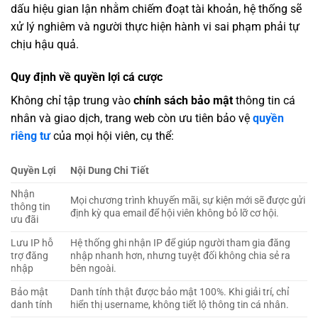
dấu hiệu gian lận nhằm chiếm đoạt tài khoản, hệ thống sẽ
xử lý nghiêm và người thực hiện hành vi sai phạm phải tự
chịu hậu quả.
Quy định về quyền lợi cá cược
Không chỉ tập trung vào
chính sách bảo mật
thông tin cá
nhân và giao dịch, trang web còn ưu tiên bảo vệ
quyền
riêng tư
của mọi hội viên, cụ thể:
Quyền Lợi
Nội Dung Chi Tiết
Nhận
Mọi chương trình khuyến mãi, sự kiện mới sẽ được gửi
thông tin
định kỳ qua email để hội viên không bỏ lỡ cơ hội.
ưu đãi
Lưu IP hỗ
Hệ thống ghi nhận IP để giúp người tham gia đăng
trợ đăng
nhập nhanh hơn, nhưng tuyệt đối không chia sẻ ra
nhập
bên ngoài.
Bảo mật
Danh tính thật được bảo mật 100%. Khi giải trí, chỉ
danh tính
hiển thị username, không tiết lộ thông tin cá nhân.