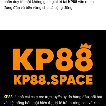
phần duy trì một không gian giải trí tại
KP88
văn minh,
đúng đắn và bền vững cho cả cộng đồng.
KP88
là nhà cái cá cược trực tuyến uy tín hàng đầu, nổi bật
với hệ thống bảo mật hiện đại, tỷ lệ trả thưởng cao và kho