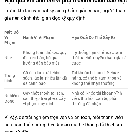
Hậu quả khi anh em vi phạm chính sách bảo mật
Trước khi lao vào bất kỳ siêu phẩm giải trí nào, người tham
gia nên dành thời gian đọc kỹ quy định.
Mức Độ
Vi
Hành Vi Vi Phạm
Hậu Quả Có Thể Xảy Ra
Phạm
Không tuân thủ các quy
Hệ thống hạn chế hoặc tạm
Nhẹ
định cơ bản, bỏ qua
thời từ chối quyền tham gia cá
hướng dẫn bảo mật
cược
Cố tình làm trái chính
Tài khoản bị hạn chế chức
Trung
sách, lặp lại nhiều lần dù
năng, có thể bị tạm khóa và
bình
đã cảnh báo
không thể nhận thưởng
Gây thất thoát tài sản,
Nhà cái khóa tài khoản vĩnh
Nghiêm
can thiệp trái phép, cố ý
viễn, thu hồi toàn bộ phần
trọng
vi phạm quy trình
thưởng đã nhận
Vì vậy, để trải nghiệm trọn vẹn và an toàn, mỗi thành viên
nên tuân thủ những điều khoản mà hệ thống đã thiết lập