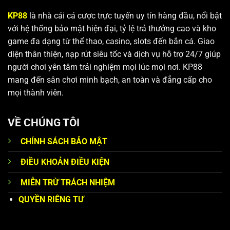
KP88
là nhà cái cá cược trực tuyến uy tín hàng đầu, nổi bật
với hệ thống bảo mật hiện đại, tỷ lệ trả thưởng cao và kho
game đa dạng từ thể thao, casino, slots đến bắn cá. Giao
diện thân thiện, nạp rút siêu tốc và dịch vụ hỗ trợ 24/7 giúp
người chơi yên tâm trải nghiệm mọi lúc mọi nơi. KP88
mang đến sân chơi minh bạch, an toàn và đẳng cấp cho
mọi thành viên.
VỀ CHÚNG TÔI
CHÍNH SÁCH BẢO MẬT
ĐIỀU KHOẢN ĐIỀU KIỆN
MIỄN TRỪ TRÁCH NHIỆM
QUYỀN RIÊNG TƯ