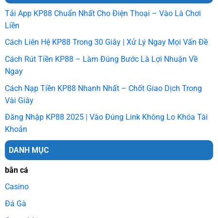
Tải App KP88 Chuẩn Nhất Cho Điện Thoại – Vào Là Chơi
Liền
Cách Liên Hệ KP88 Trong 30 Giây | Xử Lý Ngay Mọi Vấn Đề
Cách Rút Tiền KP88 – Làm Đúng Bước Là Lợi Nhuận Về
Ngay
Cách Nạp Tiền KP88 Nhanh Nhất – Chốt Giao Dịch Trong
Vài Giây
Đăng Nhập KP88 2025 | Vào Đúng Link Không Lo Khóa Tài
Khoản
DANH MỤC
bắn cá
Casino
Đá Gà