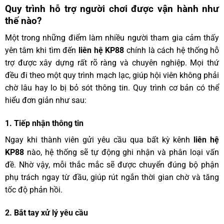
Quy trình hỗ trợ người chơi được vận hành như
thế nào?
Một trong những điểm làm nhiều người tham gia cảm thấy
yên tâm khi tìm đến
liên hệ KP88
chính là cách hệ thống hỗ
trợ được xây dựng rất rõ ràng và chuyên nghiệp. Mọi thứ
đều đi theo một quy trình mạch lạc, giúp hội viên không phải
chờ lâu hay lo bị bỏ sót thông tin. Quy trình cơ bản có thể
hiểu đơn giản như sau:
1. Tiếp nhận thông tin
Ngay khi thành viên gửi yêu cầu qua bất kỳ kênh
liên hệ
KP88
nào, hệ thống sẽ tự động ghi nhận và phân loại vấn
đề. Nhờ vậy, mỗi thắc mắc sẽ được chuyển đúng bộ phận
phụ trách ngay từ đầu, giúp rút ngắn thời gian chờ và tăng
tốc độ phản hồi.
2. Bắt tay xử lý yêu cầu