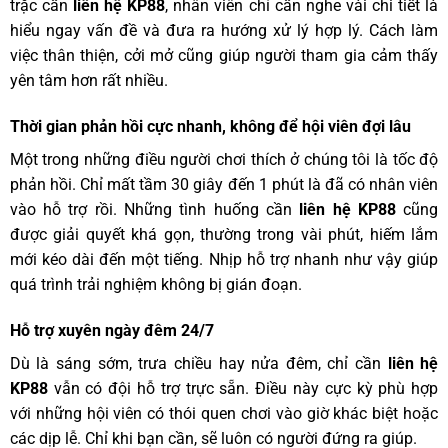
trặc cần
liên hệ KP88
, nhân viên chỉ cần nghe vài chi tiết là
hiểu ngay vấn đề và đưa ra hướng xử lý hợp lý. Cách làm
việc thân thiện, cởi mở cũng giúp người tham gia cảm thấy
yên tâm hơn rất nhiều.
Thời gian phản hồi cực nhanh, không để hội viên đợi lâu
Một trong những điều người chơi thích ở chúng tôi là tốc độ
phản hồi. Chỉ mất tầm 30 giây đến 1 phút là đã có nhân viên
vào hỗ trợ rồi. Những tình huống cần
liên hệ KP88
cũng
được giải quyết khá gọn, thường trong vài phút, hiếm lắm
mới kéo dài đến một tiếng. Nhịp hỗ trợ nhanh như vậy giúp
quá trình trải nghiệm không bị gián đoạn.
Hỗ trợ xuyên ngày đêm 24/7
Dù là sáng sớm, trưa chiều hay nửa đêm, chỉ cần
liên hệ
KP88
vẫn có đội hỗ trợ trực sẵn. Điều này cực kỳ phù hợp
với những hội viên có thói quen chơi vào giờ khác biệt hoặc
các dịp lễ. Chỉ khi bạn cần, sẽ luôn có người đứng ra giúp.