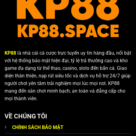
KP88
là nhà cái cá cược trực tuyến uy tín hàng đầu, nổi bật
với hệ thống bảo mật hiện đại, tỷ lệ trả thưởng cao và kho
game đa dạng từ thể thao, casino, slots đến bắn cá. Giao
diện thân thiện, nạp rút siêu tốc và dịch vụ hỗ trợ 24/7 giúp
người chơi yên tâm trải nghiệm mọi lúc mọi nơi. KP88
mang đến sân chơi minh bạch, an toàn và đẳng cấp cho
mọi thành viên.
VỀ CHÚNG TÔI
CHÍNH SÁCH BẢO MẬT