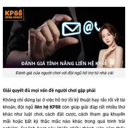
Đánh giá của người chơi với đội ngũ hỗ trợ từ nhà cái
Giải quyết đủ mọi vấn đề người chơi gặp phải
Không chỉ dừng lại ở việc hỗ trợ lỗi kỹ thuật hay rắc rối về tài
khoản, đội ngũ
liên hệ KP88
còn giúp giải đáp rất nhiều thứ
khác như luật chơi, cách đặt cược, cách tham gia khuyến
mãi hoặc bất kỳ thắc mắc nào khác trong quá trình trải