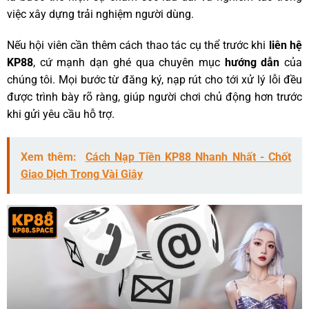
việc xây dựng trải nghiệm người dùng.
Nếu hội viên cần thêm cách thao tác cụ thể trước khi
liên hệ
KP88
, cứ mạnh dạn ghé qua chuyên mục
hướng dẫn
của
chúng tôi. Mọi bước từ đăng ký, nạp rút cho tới xử lý lỗi đều
được trình bày rõ ràng, giúp người chơi chủ động hơn trước
khi gửi yêu cầu hỗ trợ.
Xem thêm:
Cách Nạp Tiền KP88 Nhanh Nhất - Chốt
Giao Dịch Trong Vài Giây