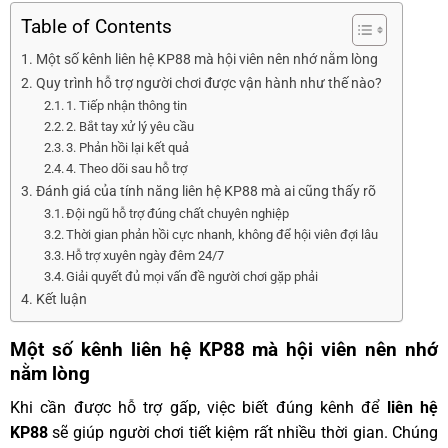
Table of Contents
Một số kênh liên hệ KP88 mà hội viên nên nhớ nằm lòng
Quy trình hỗ trợ người chơi được vận hành như thế nào?
1. Tiếp nhận thông tin
2. Bắt tay xử lý yêu cầu
3. Phản hồi lại kết quả
4. Theo dõi sau hỗ trợ
Đánh giá của tính năng liên hệ KP88 mà ai cũng thấy rõ
Đội ngũ hỗ trợ đúng chất chuyên nghiệp
Thời gian phản hồi cực nhanh, không để hội viên đợi lâu
Hỗ trợ xuyên ngày đêm 24/7
Giải quyết đủ mọi vấn đề người chơi gặp phải
Kết luận
Một số kênh liên hệ KP88 mà hội viên nên nhớ
nằm lòng
Khi cần được hỗ trợ gấp, việc biết đúng kênh để
liên hệ
KP88
sẽ giúp người chơi tiết kiệm rất nhiều thời gian. Chúng