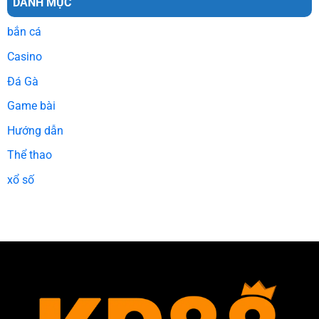
DANH MỤC
bắn cá
Casino
Đá Gà
Game bài
Hướng dẫn
Thể thao
xổ số