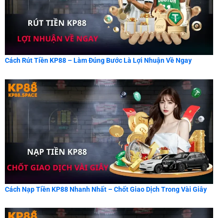
Cách Rút Tiền KP88 – Làm Đúng Bước Là Lợi Nhuận Về Ngay
Cách Nạp Tiền KP88 Nhanh Nhất – Chốt Giao Dịch Trong Vài Giây