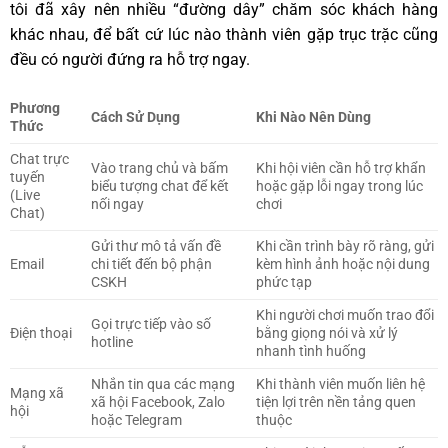
tôi đã xây nên nhiều “đường dây” chăm sóc khách hàng
khác nhau, để bất cứ lúc nào thành viên gặp trục trặc cũng
đều có người đứng ra hỗ trợ ngay.
Phương
Cách Sử Dụng
Khi Nào Nên Dùng
Thức
Chat trực
Vào trang chủ và bấm
Khi hội viên cần hỗ trợ khẩn
tuyến
biểu tượng chat để kết
hoặc gặp lỗi ngay trong lúc
(Live
nối ngay
chơi
Chat)
Gửi thư mô tả vấn đề
Khi cần trình bày rõ ràng, gửi
Email
chi tiết đến bộ phận
kèm hình ảnh hoặc nội dung
CSKH
phức tạp
Khi người chơi muốn trao đổi
Gọi trực tiếp vào số
Điện thoại
bằng giọng nói và xử lý
hotline
nhanh tình huống
Nhắn tin qua các mạng
Khi thành viên muốn liên hệ
Mạng xã
xã hội Facebook, Zalo
tiện lợi trên nền tảng quen
hội
hoặc Telegram
thuộc