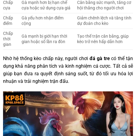
Chấp
Gà mạnh hơn bị hạn chế
Cân bằng sức mạnh, tăng cơ
cựa
cựa hoặc sử dụng cựa giả
hội thắng cho người chơi
Chấp
Gà yếu hơn nhận điểm
Giảm chênh lệch và tăng tính
điểm
cộng
dự đoán cho kèo
Chấp
Gà mạnh bị giới hạn thời
Tạo thế trận cân bằng, giúp
thời
gian hoặc số lần ra đòn
kèo trở nên hấp dẫn hơn
gian
Nhờ hệ thống kèo chấp này, người chơi
đá gà tre
có thể tận
dụng khả năng phân tích và kinh nghiệm cá cược. Tất cả sẽ
giúp bạn đưa ra quyết định sáng suốt, từ đó tối ưu hóa lợi
nhuận và trải nghiệm trận đấu.