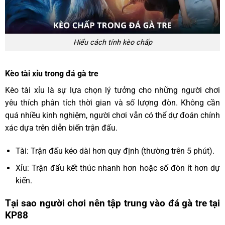
Hiểu cách tính kèo chấp
Kèo tài xỉu trong đá gà tre
Kèo tài xỉu là sự lựa chọn lý tưởng cho những người chơi
yêu thích phân tích thời gian và số lượng đòn. Không cần
quá nhiều kinh nghiệm, người chơi vẫn có thể dự đoán chính
xác dựa trên diễn biến trận đấu.
Tài: Trận đấu kéo dài hơn quy định (thường trên 5 phút).
Xỉu: Trận đấu kết thúc nhanh hơn hoặc số đòn ít hơn dự
kiến.
Tại sao người chơi nên tập trung vào đá gà tre tại
KP88