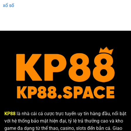
xổ số
KP88
là nhà cái cá cược trực tuyến uy tín hàng đầu, nổi bật
với hệ thống bảo mật hiện đại, tỷ lệ trả thưởng cao và kho
game đa dạng từ thể thao, casino, slots đến bắn cá. Giao