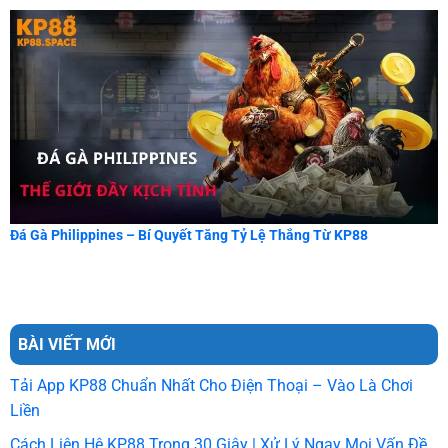
Đá Gà Philippines – Bí Quyết Tăng Tỷ Lệ Thắng Từ KP88
BÀI VIẾT MỚI
Tải App KP88 Chuẩn Nhất Cho Điện Thoại – Vào Là Chơi
Liền
Cách Liên Hệ KP88 Trong 30 Giây | Xử Lý Ngay Mọi Vấn Đề