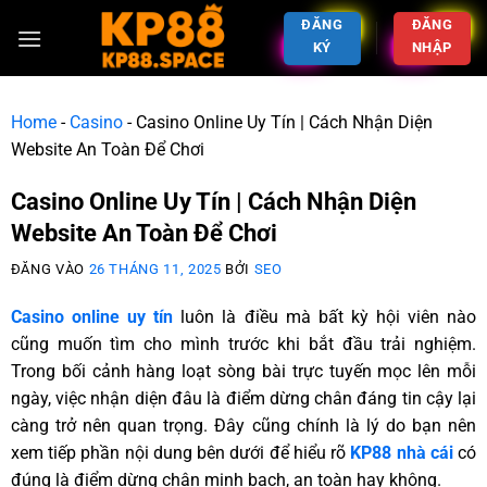
ĐĂNG
ĐĂNG
KÝ
NHẬP
Home
-
Casino
-
Casino Online Uy Tín | Cách Nhận Diện
Website An Toàn Để Chơi
Casino Online Uy Tín | Cách Nhận Diện
Website An Toàn Để Chơi
ĐĂNG VÀO
26 THÁNG 11, 2025
BỞI
SEO
Casino online uy tín
luôn là điều mà bất kỳ hội viên nào
cũng muốn tìm cho mình trước khi bắt đầu trải nghiệm.
Trong bối cảnh hàng loạt sòng bài trực tuyến mọc lên mỗi
ngày, việc nhận diện đâu là điểm dừng chân đáng tin cậy lại
càng trở nên quan trọng. Đây cũng chính là lý do bạn nên
xem tiếp phần nội dung bên dưới để hiểu rõ
KP88 nhà cái
có
đúng là điểm dừng chân minh bạch, an toàn hay không.