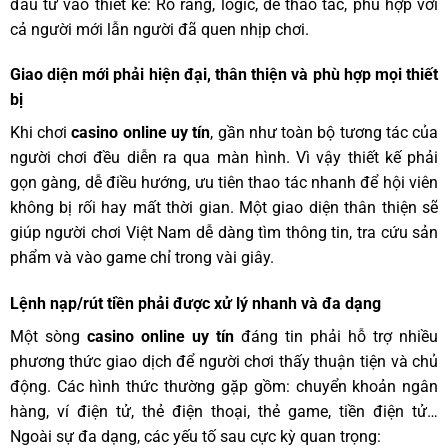
đầu tư vào thiết kế: Rõ ràng, logic, dễ thao tác, phù hợp với
cả người mới lẫn người đã quen nhịp chơi.
Giao diện mới phải hiện đại, thân thiện và phù hợp mọi thiết
bị
Khi chơi
casino online uy tín
, gần như toàn bộ tương tác của
người chơi đều diễn ra qua màn hình. Vì vậy thiết kế phải
gọn gàng, dễ điều hướng, ưu tiên thao tác nhanh để hội viên
không bị rối hay mất thời gian. Một giao diện thân thiện sẽ
giúp người chơi Việt Nam dễ dàng tìm thông tin, tra cứu sản
phẩm và vào game chỉ trong vài giây.
Lệnh nạp/rút tiền phải được xử lý nhanh và đa dạng
Một sòng
casino online uy tín
đáng tin phải hỗ trợ nhiều
phương thức giao dịch để người chơi thấy thuận tiện và chủ
động. Các hình thức thường gặp gồm: chuyển khoản ngân
hàng, ví điện tử, thẻ điện thoại, thẻ game, tiền điện tử…
Ngoài sự đa dạng, các yếu tố sau cực kỳ quan trọng: