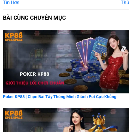
Tin Hơn
Thủ
BÀI CÙNG CHUYÊN MỤC
Poker KP88 | Chọn Bài Tẩy Thông Minh Giành Pot Cực Khủng