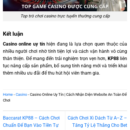
Top trò chơi casino trực tuyến thường cung cấp
Kết luận
Casino online uy tín
hiện đang là lựa chọn quen thuộc của
nhiều người chơi nhờ tính tiện lợi và cách vận hành vô cùng
thân thiện. Để mang đến trải nghiệm trọn vẹn hơn,
KP88
liên
tục nâng cấp sản phẩm, bổ sung tính năng mới và triển khai
thêm nhiều ưu đãi để thu hút hội viên tham gia.
Home
-
Casino
-
Casino Online Uy Tín | Cách Nhận Diện Website An Toàn Để
Chơi
Baccarat KP88 – Cách Chơi
Cách Chơi Xì Dách Từ A–Z –
Chuẩn Để Bạn Vào Tiền Tự
Tăng Tỷ Lệ Thắng Cho Bet