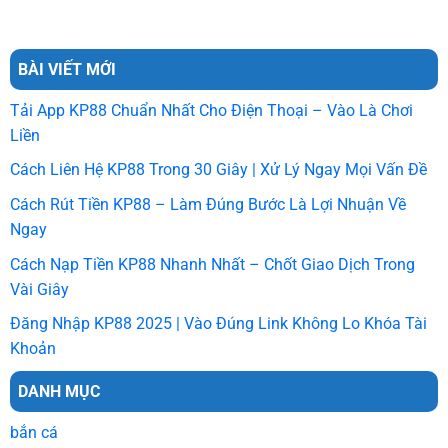
BÀI VIẾT MỚI
Tải App KP88 Chuẩn Nhất Cho Điện Thoại – Vào Là Chơi
Liền
Cách Liên Hệ KP88 Trong 30 Giây | Xử Lý Ngay Mọi Vấn Đề
Cách Rút Tiền KP88 – Làm Đúng Bước Là Lợi Nhuận Về
Ngay
Cách Nạp Tiền KP88 Nhanh Nhất – Chốt Giao Dịch Trong
Vài Giây
Đăng Nhập KP88 2025 | Vào Đúng Link Không Lo Khóa Tài
Khoản
DANH MỤC
bắn cá